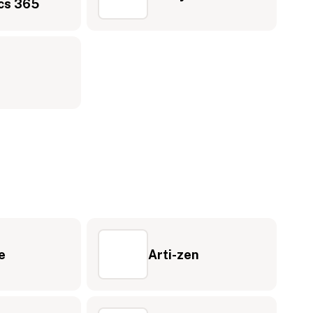
cs 365
e
Arti-zen