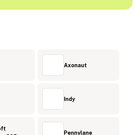
Axonaut
Indy
ft
Pennylane