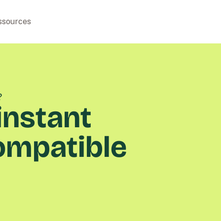
ssources
?
 instant
compatible