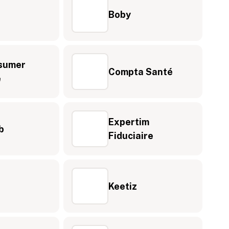
Boby
sumer
Compta Santé
e
Expertim
b
Fiduciaire
Keetiz